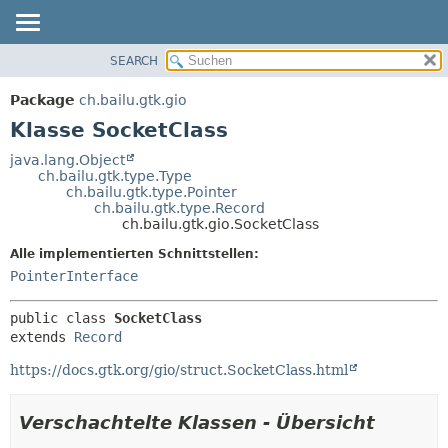
SEARCH
ÜBERBLICK
ÜBERSICHT:
VERSCHACHTELT
PACKAGE
Package
ch.bailu.gtk.gio
FELD
KLASSE
Klasse SocketClass
KONSTRUKTOR
BAUM
java.lang.Object
METHODE
ch.bailu.gtk.type.Type
VERALTET
ch.bailu.gtk.type.Pointer
INDEX
ch.bailu.gtk.type.Record
DETAILS:
ch.bailu.gtk.gio.SocketClass
HILFE
FELD
Alle implementierten Schnittstellen:
KONSTRUKTOR
PointerInterface
METHODE
public class 
SocketClass
extends 
Record
https://docs.gtk.org/gio/struct.SocketClass.html
Verschachtelte Klassen - Übersicht