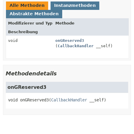
Alle Methoden
Instanzmethoden
Abstrakte Methoden
Modifizierer und Typ
Methode
Beschreibung
void
onGReserved3
(
CallbackHandler
__self)
Methodendetails
onGReserved3
void
onGReserved3
(
CallbackHandler
 __self)