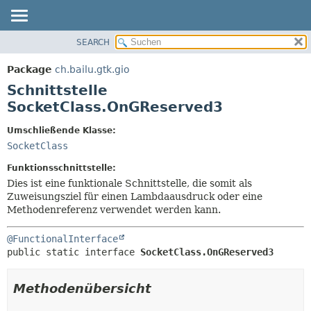
SEARCH
ÜBERBLICK
ÜBERSICHT:
VERSCHACHTELT
PACKAGE
Package
ch.bailu.gtk.gio
FELD
KLASSE
Schnittstelle
KONSTRUKTOR
BAUM
SocketClass.OnGReserved3
METHODE
VERALTET
Umschließende Klasse:
INDEX
DETAILS:
SocketClass
HILFE
FELD
Funktionsschnittstelle:
KONSTRUKTOR
Dies ist eine funktionale Schnittstelle, die somit als
Zuweisungsziel für einen Lambdaausdruck oder eine
METHODE
Methodenreferenz verwendet werden kann.
@FunctionalInterface
public static interface 
SocketClass.OnGReserved3
Methodenübersicht