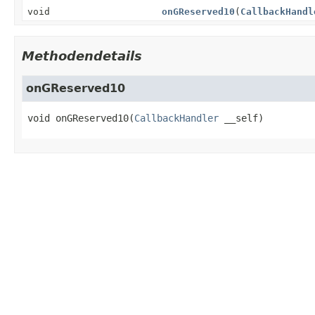
void
onGReserved10
(
CallbackHandl
Methodendetails
onGReserved10
void
onGReserved10
(
CallbackHandler
 __self)