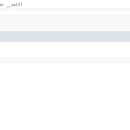
er
__self)