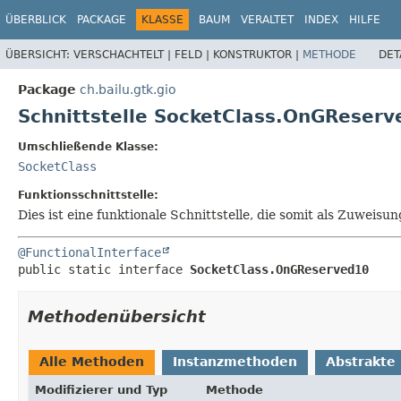
ÜBERBLICK
PACKAGE
KLASSE
BAUM
VERALTET
INDEX
HILFE
ÜBERSICHT:
VERSCHACHTELT |
FELD |
KONSTRUKTOR |
METHODE
DET
Package
ch.bailu.gtk.gio
Schnittstelle SocketClass.OnGReser
Umschließende Klasse:
SocketClass
Funktionsschnittstelle:
Dies ist eine funktionale Schnittstelle, die somit als Zuwe
@FunctionalInterface
public static interface 
SocketClass.OnGReserved10
Methodenübersicht
Alle Methoden
Instanzmethoden
Abstrakte
Modifizierer und Typ
Methode