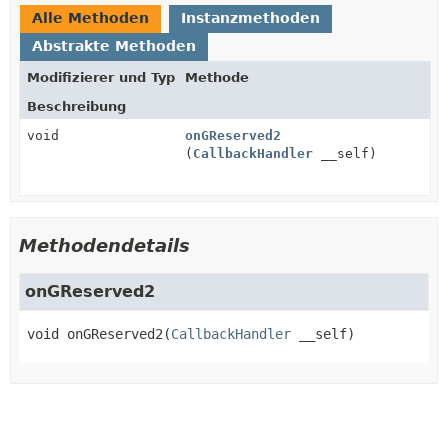
Alle Methoden
Instanzmethoden
Abstrakte Methoden
Modifizierer und Typ
Methode
Beschreibung
void
onGReserved2
(
CallbackHandler
__self)
Methodendetails
onGReserved2
void
onGReserved2
(
CallbackHandler
 __self)