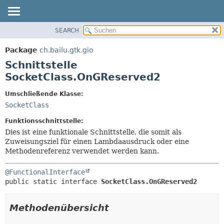
SEARCH
ÜBERBLICK
ÜBERSICHT:
VERSCHACHTELT
PACKAGE
Package
ch.bailu.gtk.gio
FELD
KLASSE
Schnittstelle
KONSTRUKTOR
BAUM
SocketClass.OnGReserved2
METHODE
VERALTET
Umschließende Klasse:
INDEX
DETAILS:
SocketClass
HILFE
FELD
Funktionsschnittstelle:
KONSTRUKTOR
Dies ist eine funktionale Schnittstelle, die somit als
Zuweisungsziel für einen Lambdaausdruck oder eine
METHODE
Methodenreferenz verwendet werden kann.
@FunctionalInterface
public static interface 
SocketClass.OnGReserved2
Methodenübersicht