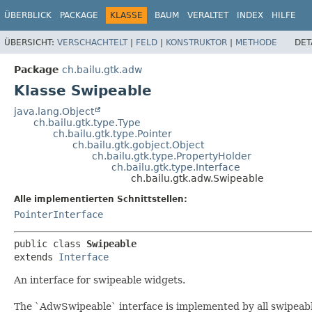
ÜBERBLICK
PACKAGE
KLASSE
BAUM
VERALTET
INDEX
HILFE
ÜBERSICHT:
VERSCHACHTELT
|
FELD
|
KONSTRUKTOR
|
METHODE
DET
Package
ch.bailu.gtk.adw
Klasse Swipeable
java.lang.Object
ch.bailu.gtk.type.Type
ch.bailu.gtk.type.Pointer
ch.bailu.gtk.gobject.Object
ch.bailu.gtk.type.PropertyHolder
ch.bailu.gtk.type.Interface
ch.bailu.gtk.adw.Swipeable
Alle implementierten Schnittstellen:
PointerInterface
public class 
Swipeable
extends 
Interface
An interface for swipeable widgets.
The `AdwSwipeable` interface is implemented by all swipeab