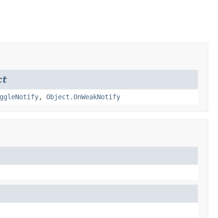
ct
ggleNotify
,
Object.OnWeakNotify