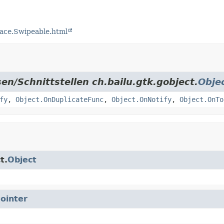
face.Swipeable.html
en/Schnittstellen ch.bailu.gtk.gobject.
Obje
fy
,
Object.OnDuplicateFunc
,
Object.OnNotify
,
Object.OnTo
t.
Object
ointer