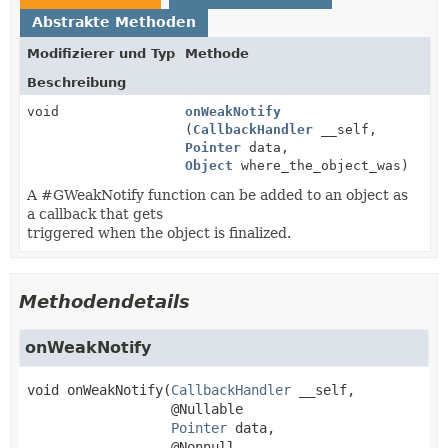
Abstrakte Methoden
Modifizierer und Typ
Methode
Beschreibung
void
onWeakNotify
(
CallbackHandler
__self,
Pointer
data,
Object
where_the_object_was)
A #GWeakNotify function can be added to an object as
a callback that gets
triggered when the object is finalized.
Methodendetails
onWeakNotify
void
onWeakNotify
(
CallbackHandler
 __self,

 @Nullable

Pointer
 data,

 @Nonnull
