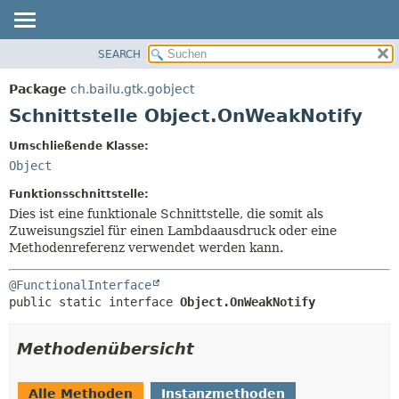
SEARCH
ÜBERBLICK
ÜBERSICHT:
VERSCHACHTELT
PACKAGE
Package
ch.bailu.gtk.gobject
FELD
KLASSE
Schnittstelle Object.OnWeakNotify
KONSTRUKTOR
BAUM
Umschließende Klasse:
METHODE
VERALTET
Object
INDEX
DETAILS:
Funktionsschnittstelle:
HILFE
FELD
Dies ist eine funktionale Schnittstelle, die somit als
Zuweisungsziel für einen Lambdaausdruck oder eine
KONSTRUKTOR
Methodenreferenz verwendet werden kann.
METHODE
@FunctionalInterface
public static interface 
Object.OnWeakNotify
Methodenübersicht
Alle Methoden
Instanzmethoden