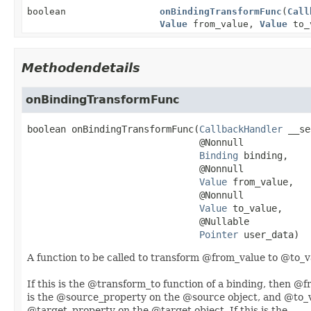
boolean
onBindingTransformFunc
(
Call
Value
from_value,
Value
to_
Methodendetails
onBindingTransformFunc
boolean
onBindingTransformFunc
(
CallbackHandler
 __se
 @Nonnull

Binding
 binding,

 @Nonnull

Value
 from_value,

 @Nonnull

Value
 to_value,

 @Nullable

Pointer
 user_data)
A function to be called to transform @from_value to @to_v
If this is the @transform_to function of a binding, then @
is the @source_property on the @source object, and @to_v
@target_property on the @target object. If this is the