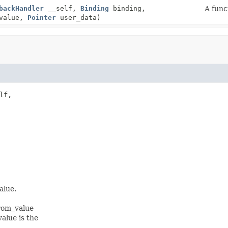
backHandler
__self,
Binding
binding,
A func
value,
Pointer
user_data)
lf,

alue.
from_value
alue is the