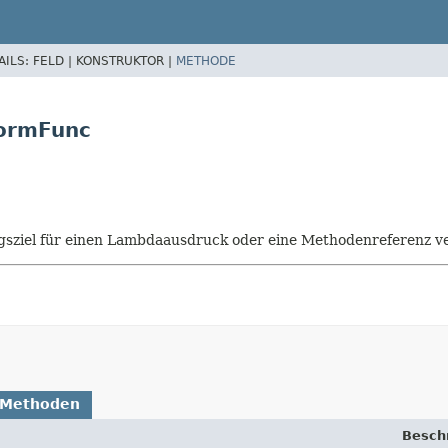
AILS:
FELD |
KONSTRUKTOR |
METHODE
formFunc
isungsziel für einen Lambdaausdruck oder eine Methodenreferenz
 Methoden
Besch