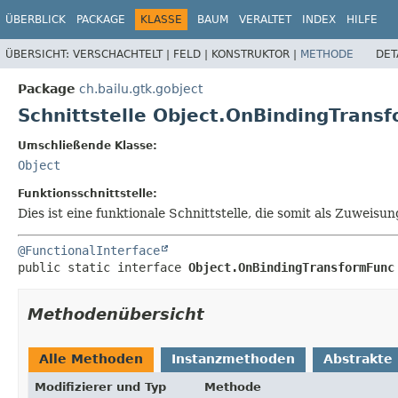
ÜBERBLICK
PACKAGE
KLASSE
BAUM
VERALTET
INDEX
HILFE
ÜBERSICHT:
VERSCHACHTELT |
FELD |
KONSTRUKTOR |
METHODE
DET
Package
ch.bailu.gtk.gobject
Schnittstelle Object.OnBindingTrans
Umschließende Klasse:
Object
Funktionsschnittstelle:
Dies ist eine funktionale Schnittstelle, die somit als Zuwe
@FunctionalInterface
public static interface 
Object.OnBindingTransformFunc
Methodenübersicht
Alle Methoden
Instanzmethoden
Abstrakte
Modifizierer und Typ
Methode