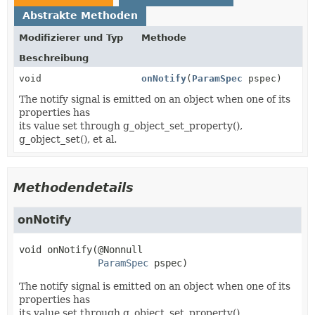
Abstrakte Methoden
Modifizierer und Typ
Methode
Beschreibung
void
onNotify
(
ParamSpec
pspec)
The notify signal is emitted on an object when one of its
properties has
its value set through g_object_set_property(),
g_object_set(), et al.
Methodendetails
onNotify
void
onNotify
(@Nonnull

ParamSpec
 pspec)
The notify signal is emitted on an object when one of its
properties has
its value set through g_object_set_property(),