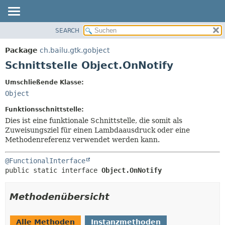
SEARCH
ÜBERBLICK
ÜBERSICHT:
VERSCHACHTELT
PACKAGE
Package
ch.bailu.gtk.gobject
FELD
KLASSE
Schnittstelle Object.OnNotify
KONSTRUKTOR
BAUM
Umschließende Klasse:
METHODE
VERALTET
Object
INDEX
DETAILS:
Funktionsschnittstelle:
HILFE
FELD
Dies ist eine funktionale Schnittstelle, die somit als
Zuweisungsziel für einen Lambdaausdruck oder eine
KONSTRUKTOR
Methodenreferenz verwendet werden kann.
METHODE
@FunctionalInterface
public static interface 
Object.OnNotify
Methodenübersicht
Alle Methoden
Instanzmethoden