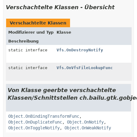
Verschachtelte Klassen - Übersicht
Verschachtelte Klassen
Modifizierer und Typ
Klasse
Beschreibung
static interface
Vfs.OnDestroyNotify
static interface
Vfs.OnVfsFileLookupFunc
Von Klasse geerbte verschachtelte
Klassen/Schnittstellen ch.bailu.gtk.gobje
Object.OnBindingTransformFunc
,
Object.OnDuplicateFunc
,
Object.OnNotify
,
Object.OnToggleNotify
,
Object.OnWeakNotify