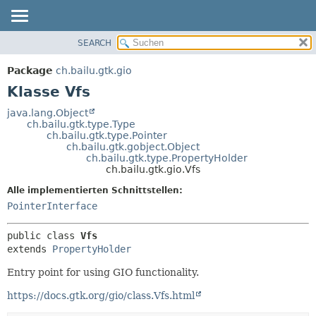
SEARCH
ÜBERBLICK
ÜBERSICHT:
VERSCHACHTELT
PACKAGE
Package
ch.bailu.gtk.gio
FELD
KLASSE
Klasse Vfs
KONSTRUKTOR
BAUM
java.lang.Object
METHODE
ch.bailu.gtk.type.Type
VERALTET
ch.bailu.gtk.type.Pointer
INDEX
ch.bailu.gtk.gobject.Object
DETAILS:
ch.bailu.gtk.type.PropertyHolder
HILFE
FELD
ch.bailu.gtk.gio.Vfs
KONSTRUKTOR
Alle implementierten Schnittstellen:
METHODE
PointerInterface
public class 
Vfs
extends 
PropertyHolder
Entry point for using GIO functionality.
https://docs.gtk.org/gio/class.Vfs.html