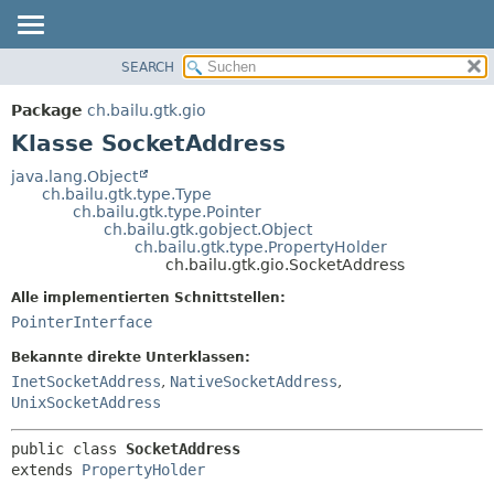
SEARCH
ÜBERBLICK
ÜBERSICHT:
VERSCHACHTELT
PACKAGE
Package
ch.bailu.gtk.gio
FELD
KLASSE
Klasse SocketAddress
KONSTRUKTOR
BAUM
java.lang.Object
METHODE
ch.bailu.gtk.type.Type
VERALTET
ch.bailu.gtk.type.Pointer
INDEX
ch.bailu.gtk.gobject.Object
DETAILS:
ch.bailu.gtk.type.PropertyHolder
HILFE
FELD
ch.bailu.gtk.gio.SocketAddress
KONSTRUKTOR
Alle implementierten Schnittstellen:
METHODE
PointerInterface
Bekannte direkte Unterklassen:
InetSocketAddress
,
NativeSocketAddress
,
UnixSocketAddress
public class 
SocketAddress
extends 
PropertyHolder