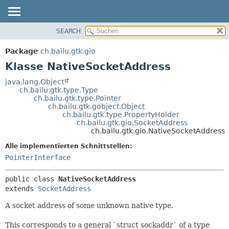
SEARCH
ÜBERBLICK
ÜBERSICHT:
VERSCHACHTELT
PACKAGE
Package
ch.bailu.gtk.gio
FELD
KLASSE
Klasse NativeSocketAddress
KONSTRUKTOR
BAUM
java.lang.Object
METHODE
ch.bailu.gtk.type.Type
VERALTET
ch.bailu.gtk.type.Pointer
INDEX
ch.bailu.gtk.gobject.Object
DETAILS:
ch.bailu.gtk.type.PropertyHolder
HILFE
FELD
ch.bailu.gtk.gio.SocketAddress
ch.bailu.gtk.gio.NativeSocketAddress
KONSTRUKTOR
Alle implementierten Schnittstellen:
METHODE
PointerInterface
public class 
NativeSocketAddress
extends 
SocketAddress
A socket address of some unknown native type.
This corresponds to a general `struct sockaddr` of a type