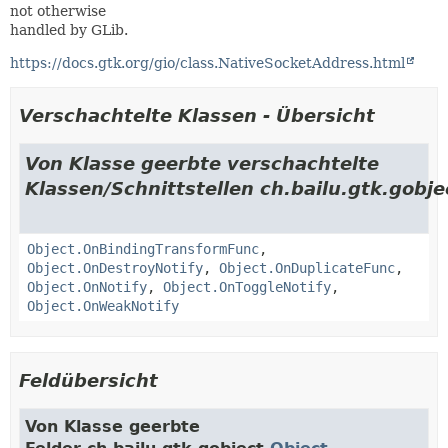
not otherwise
handled by GLib.
https://docs.gtk.org/gio/class.NativeSocketAddress.html
Verschachtelte Klassen - Übersicht
Von Klasse geerbte verschachtelte
Klassen/Schnittstellen ch.bailu.gtk.gobje
Object.OnBindingTransformFunc
,
Object.OnDestroyNotify
,
Object.OnDuplicateFunc
,
Object.OnNotify
,
Object.OnToggleNotify
,
Object.OnWeakNotify
Feldübersicht
Von Klasse geerbte