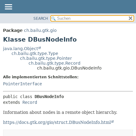
SEARCH
ÜBERBLICK
ÜBERSICHT:
VERSCHACHTELT
PACKAGE
Package
ch.bailu.gtk.gio
FELD
KLASSE
Klasse DBusNodeInfo
KONSTRUKTOR
BAUM
java.lang.Object
METHODE
ch.bailu.gtk.type.Type
VERALTET
ch.bailu.gtk.type.Pointer
INDEX
ch.bailu.gtk.type.Record
DETAILS:
ch.bailu.gtk.gio.DBusNodeInfo
HILFE
FELD
Alle implementierten Schnittstellen:
KONSTRUKTOR
PointerInterface
METHODE
public class 
DBusNodeInfo
extends 
Record
Information about nodes in a remote object hierarchy.
https://docs.gtk.org/gio/struct.DBusNodeInfo.html