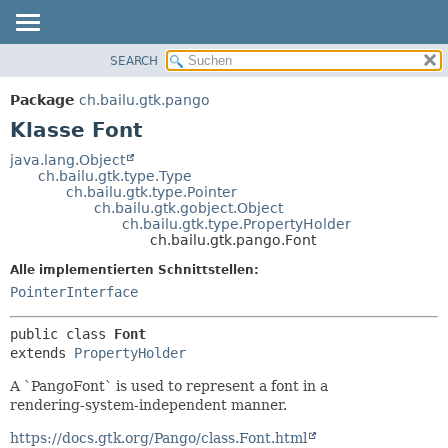
SEARCH
ÜBERBLICK
ÜBERSICHT:
VERSCHACHTELT
PACKAGE
Package
ch.bailu.gtk.pango
FELD
KLASSE
Klasse Font
KONSTRUKTOR
BAUM
java.lang.Object
METHODE
ch.bailu.gtk.type.Type
VERALTET
ch.bailu.gtk.type.Pointer
INDEX
ch.bailu.gtk.gobject.Object
DETAILS:
ch.bailu.gtk.type.PropertyHolder
HILFE
FELD
ch.bailu.gtk.pango.Font
KONSTRUKTOR
Alle implementierten Schnittstellen:
METHODE
PointerInterface
public class 
Font
extends 
PropertyHolder
A `PangoFont` is used to represent a font in a
rendering-system-independent manner.
https://docs.gtk.org/Pango/class.Font.html