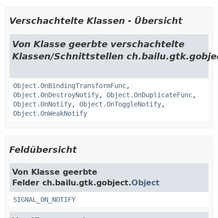
Verschachtelte Klassen - Übersicht
Von Klasse geerbte verschachtelte
Klassen/Schnittstellen ch.bailu.gtk.gobje
Object.OnBindingTransformFunc
,
Object.OnDestroyNotify
,
Object.OnDuplicateFunc
,
Object.OnNotify
,
Object.OnToggleNotify
,
Object.OnWeakNotify
Feldübersicht
Von Klasse geerbte
Felder ch.bailu.gtk.gobject.
Object
SIGNAL_ON_NOTIFY