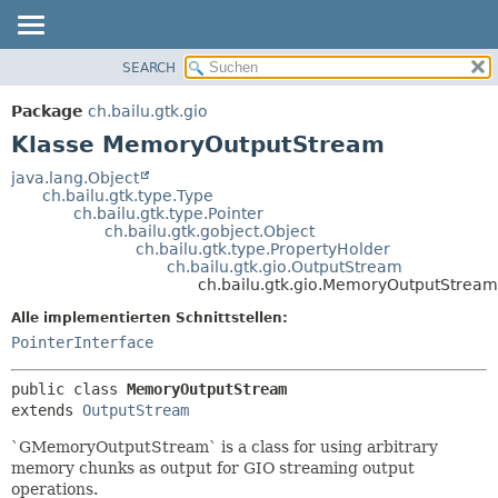
SEARCH
ÜBERBLICK
ÜBERSICHT:
VERSCHACHTELT
PACKAGE
Package
ch.bailu.gtk.gio
FELD
KLASSE
Klasse MemoryOutputStream
KONSTRUKTOR
BAUM
java.lang.Object
METHODE
ch.bailu.gtk.type.Type
VERALTET
ch.bailu.gtk.type.Pointer
INDEX
ch.bailu.gtk.gobject.Object
DETAILS:
ch.bailu.gtk.type.PropertyHolder
HILFE
FELD
ch.bailu.gtk.gio.OutputStream
ch.bailu.gtk.gio.MemoryOutputStream
KONSTRUKTOR
Alle implementierten Schnittstellen:
METHODE
PointerInterface
public class 
MemoryOutputStream
extends 
OutputStream
`GMemoryOutputStream` is a class for using arbitrary
memory chunks as output for GIO streaming output
operations.