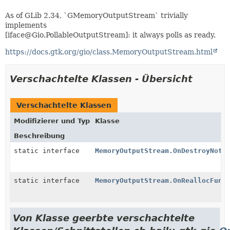
As of GLib 2.34, `GMemoryOutputStream` trivially
implements
[iface@Gio.PollableOutputStream]: it always polls as ready.
https://docs.gtk.org/gio/class.MemoryOutputStream.html
Verschachtelte Klassen - Übersicht
Verschachtelte Klassen
Modifizierer und Typ
Klasse
Beschreibung
static interface
MemoryOutputStream.OnDestroyNoti
static interface
MemoryOutputStream.OnReallocFunc
Von Klasse geerbte verschachtelte