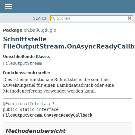
SEARCH
ÜBERBLICK
ÜBERSICHT:
VERSCHACHTELT
PACKAGE
Package
ch.bailu.gtk.gio
FELD
KLASSE
Schnittstelle
KONSTRUKTOR
BAUM
FileOutputStream.OnAsyncReadyCallb
METHODE
VERALTET
Umschließende Klasse:
INDEX
DETAILS:
FileOutputStream
HILFE
FELD
Funktionsschnittstelle:
KONSTRUKTOR
Dies ist eine funktionale Schnittstelle, die somit als
Zuweisungsziel für einen Lambdaausdruck oder eine
METHODE
Methodenreferenz verwendet werden kann.
@FunctionalInterface
public static interface 
FileOutputStream.OnAsyncReadyCallback
Methodenübersicht