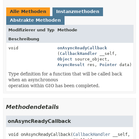
Alle Methoden
Instanzmethoden
Abstrakte Methoden
Modifizierer und Typ
Methode
Beschreibung
void
onAsyncReadyCallback
(
CallbackHandler
__self,
Object
source_object,
AsyncResult
res,
Pointer
data)
Type definition for a function that will be called back
when an asynchronous
operation within GIO has been completed.
Methodendetails
onAsyncReadyCallback
void
onAsyncReadyCallback
(
CallbackHandler
 __self,
