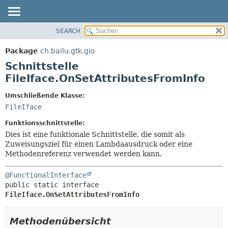
SEARCH
ÜBERBLICK
ÜBERSICHT:
VERSCHACHTELT
PACKAGE
Package
ch.bailu.gtk.gio
FELD
KLASSE
Schnittstelle
KONSTRUKTOR
BAUM
FileIface.OnSetAttributesFromInfo
METHODE
VERALTET
Umschließende Klasse:
INDEX
DETAILS:
FileIface
HILFE
FELD
Funktionsschnittstelle:
KONSTRUKTOR
Dies ist eine funktionale Schnittstelle, die somit als
Zuweisungsziel für einen Lambdaausdruck oder eine
METHODE
Methodenreferenz verwendet werden kann.
@FunctionalInterface
public static interface 
FileIface.OnSetAttributesFromInfo
Methodenübersicht