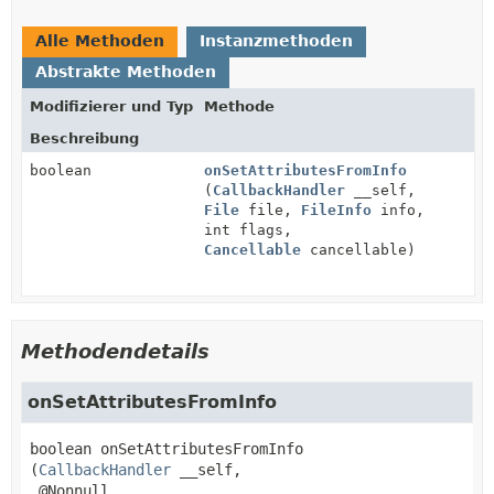
Alle Methoden
Instanzmethoden
Abstrakte Methoden
Modifizierer und Typ
Methode
Beschreibung
boolean
onSetAttributesFromInfo
(
CallbackHandler
__self,
File
file,
FileInfo
info,
int flags,
Cancellable
cancellable)
Methodendetails
onSetAttributesFromInfo
boolean
onSetAttributesFromInfo
(
CallbackHandler
 __self,

 @Nonnull
