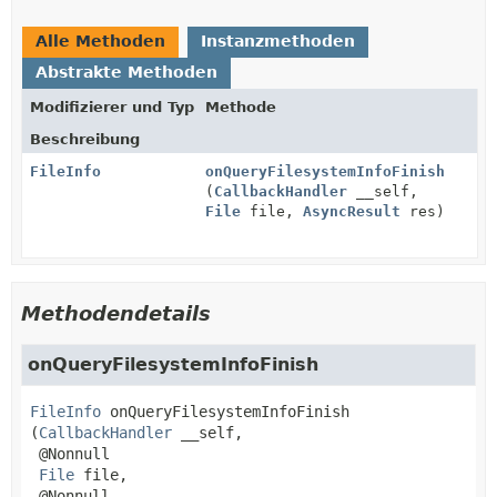
Alle Methoden
Instanzmethoden
Abstrakte Methoden
Modifizierer und Typ
Methode
Beschreibung
FileInfo
onQueryFilesystemInfoFinish
(
CallbackHandler
__self,
File
file,
AsyncResult
res)
Methodendetails
onQueryFilesystemInfoFinish
FileInfo
onQueryFilesystemInfoFinish
(
CallbackHandler
 __self,

 @Nonnull

File
 file,

 @Nonnull
