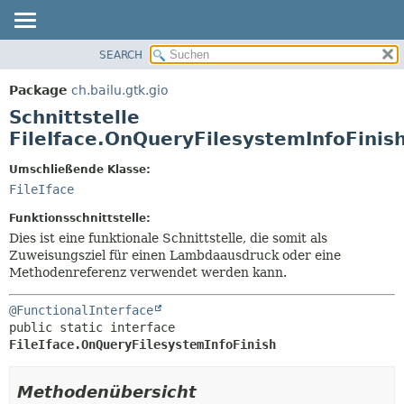
SEARCH
ÜBERBLICK
ÜBERSICHT:
VERSCHACHTELT
PACKAGE
Package
ch.bailu.gtk.gio
FELD
KLASSE
Schnittstelle
KONSTRUKTOR
BAUM
FileIface.OnQueryFilesystemInfoFinis
METHODE
VERALTET
Umschließende Klasse:
INDEX
DETAILS:
FileIface
HILFE
FELD
Funktionsschnittstelle:
KONSTRUKTOR
Dies ist eine funktionale Schnittstelle, die somit als
Zuweisungsziel für einen Lambdaausdruck oder eine
METHODE
Methodenreferenz verwendet werden kann.
@FunctionalInterface
public static interface 
FileIface.OnQueryFilesystemInfoFinish
Methodenübersicht