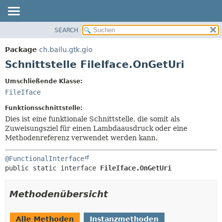
SEARCH
ÜBERBLICK
ÜBERSICHT:
VERSCHACHTELT
PACKAGE
Package
ch.bailu.gtk.gio
FELD
KLASSE
Schnittstelle FileIface.OnGetUri
KONSTRUKTOR
BAUM
Umschließende Klasse:
METHODE
VERALTET
FileIface
INDEX
DETAILS:
Funktionsschnittstelle:
HILFE
FELD
Dies ist eine funktionale Schnittstelle, die somit als
Zuweisungsziel für einen Lambdaausdruck oder eine
KONSTRUKTOR
Methodenreferenz verwendet werden kann.
METHODE
@FunctionalInterface
public static interface 
FileIface.OnGetUri
Methodenübersicht
Alle Methoden
Instanzmethoden