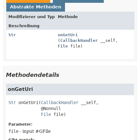
Abstrakte Methoden
Modifizierer und Typ
Methode
Beschreibung
Str
onGetUri
(
CallbackHandler
__self,
File
file)
Methodendetails
onGetUri
Str
onGetUri
(
CallbackHandler
 __self,

 @Nonnull

File
 file)
Parameter:
file
- input #GFile
Gibt zurück: