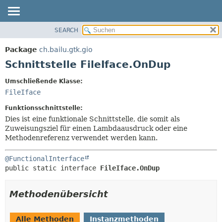
SEARCH
ÜBERBLICK
ÜBERSICHT:
VERSCHACHTELT
PACKAGE
Package
ch.bailu.gtk.gio
FELD
KLASSE
Schnittstelle FileIface.OnDup
KONSTRUKTOR
BAUM
Umschließende Klasse:
METHODE
VERALTET
FileIface
INDEX
DETAILS:
Funktionsschnittstelle:
HILFE
FELD
Dies ist eine funktionale Schnittstelle, die somit als
Zuweisungsziel für einen Lambdaausdruck oder eine
KONSTRUKTOR
Methodenreferenz verwendet werden kann.
METHODE
@FunctionalInterface
public static interface 
FileIface.OnDup
Methodenübersicht
Alle Methoden
Instanzmethoden