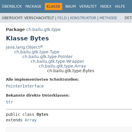
ÜBERBLICK
PACKAGE
KLASSE
BAUM
VERALTET
INDEX
HILFE
ÜBERSICHT:
VERSCHACHTELT |
FELD
|
KONSTRUKTOR
|
METHODE
DET
Package
ch.bailu.gtk.type
Klasse Bytes
java.lang.Object
ch.bailu.gtk.type.Type
ch.bailu.gtk.type.Pointer
ch.bailu.gtk.type.Wrapper
ch.bailu.gtk.type.Array
ch.bailu.gtk.type.Bytes
Alle implementierten Schnittstellen:
PointerInterface
Bekannte direkte Unterklassen:
Str
public class 
Bytes
extends 
Array