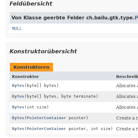
Feldübersicht
Von Klasse geerbte Felder ch.bailu.gtk.type.
P
NULL
Konstruktorübersicht
Konstruktoren
Konstruktor
Beschrei
Bytes
(byte[] bytes)
Allocates 
Bytes
(byte[] bytes, byte terminate)
Allocates 
Bytes
(int size)
Allocates 
Bytes
(
PointerContainer
pointer)
Create a r
Bytes
(
PointerContainer
pointer, int size)
Create a r