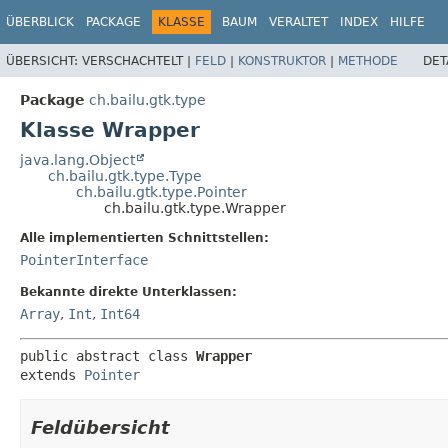
ÜBERBLICK
PACKAGE
KLASSE
BAUM
VERALTET
INDEX
HILFE
ÜBERSICHT:
VERSCHACHTELT |
FELD
|
KONSTRUKTOR
|
METHODE
DET
Package
ch.bailu.gtk.type
Klasse Wrapper
java.lang.Object
ch.bailu.gtk.type.Type
ch.bailu.gtk.type.Pointer
ch.bailu.gtk.type.Wrapper
Alle implementierten Schnittstellen:
PointerInterface
Bekannte direkte Unterklassen:
Array
,
Int
,
Int64
public abstract class 
Wrapper
extends 
Pointer
Feldübersicht