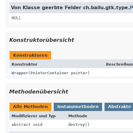
Von Klasse geerbte Felder ch.bailu.gtk.type.
P
NULL
Konstruktorübersicht
Konstruktoren
Konstruktor
Beschreibun
Wrapper
(
PointerContainer
pointer)
Methodenübersicht
Alle Methoden
Instanzmethoden
Abstrakte
Modifizierer und Typ
Methode
abstract void
destroy
()