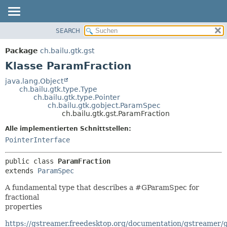
SEARCH
ÜBERBLICK
ÜBERSICHT:
VERSCHACHTELT
PACKAGE
Package
ch.bailu.gtk.gst
FELD
KLASSE
Klasse ParamFraction
KONSTRUKTOR
BAUM
java.lang.Object
METHODE
ch.bailu.gtk.type.Type
VERALTET
ch.bailu.gtk.type.Pointer
INDEX
ch.bailu.gtk.gobject.ParamSpec
DETAILS:
ch.bailu.gtk.gst.ParamFraction
HILFE
FELD
Alle implementierten Schnittstellen:
KONSTRUKTOR
PointerInterface
METHODE
public class 
ParamFraction
extends 
ParamSpec
A fundamental type that describes a #GParamSpec for
fractional
properties
https://gstreamer.freedesktop.org/documentation/gstreamer/g