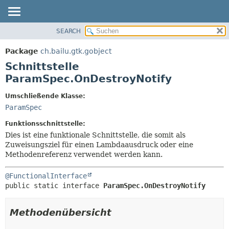
SEARCH
ÜBERBLICK
ÜBERSICHT:
VERSCHACHTELT
PACKAGE
Package
ch.bailu.gtk.gobject
FELD
KLASSE
Schnittstelle
KONSTRUKTOR
BAUM
ParamSpec.OnDestroyNotify
METHODE
VERALTET
Umschließende Klasse:
INDEX
DETAILS:
ParamSpec
HILFE
FELD
Funktionsschnittstelle:
KONSTRUKTOR
Dies ist eine funktionale Schnittstelle, die somit als
Zuweisungsziel für einen Lambdaausdruck oder eine
METHODE
Methodenreferenz verwendet werden kann.
@FunctionalInterface
public static interface 
ParamSpec.OnDestroyNotify
Methodenübersicht