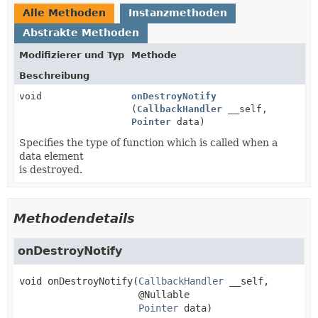
Alle Methoden
Instanzmethoden
Abstrakte Methoden
Modifizierer und Typ
Methode
Beschreibung
void
onDestroyNotify
(
CallbackHandler
__self,
Pointer
data)
Specifies the type of function which is called when a
data element
is destroyed.
Methodendetails
onDestroyNotify
void
onDestroyNotify
(
CallbackHandler
 __self,

 @Nullable

Pointer
 data)