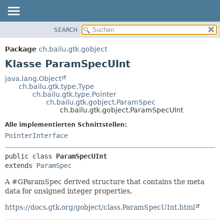
SEARCH
ÜBERBLICK
ÜBERSICHT:
VERSCHACHTELT
PACKAGE
Package
ch.bailu.gtk.gobject
FELD
KLASSE
Klasse ParamSpecUInt
KONSTRUKTOR
BAUM
java.lang.Object
METHODE
ch.bailu.gtk.type.Type
VERALTET
ch.bailu.gtk.type.Pointer
INDEX
ch.bailu.gtk.gobject.ParamSpec
DETAILS:
ch.bailu.gtk.gobject.ParamSpecUInt
HILFE
FELD
Alle implementierten Schnittstellen:
KONSTRUKTOR
PointerInterface
METHODE
public class 
ParamSpecUInt
extends 
ParamSpec
A #GParamSpec derived structure that contains the meta
data for unsigned integer properties.
https://docs.gtk.org/gobject/class.ParamSpecUInt.html