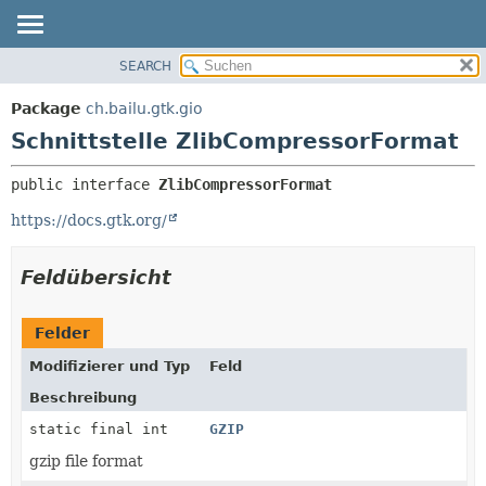
SEARCH
ÜBERBLICK
ÜBERSICHT:
VERSCHACHTELT
PACKAGE
Package
ch.bailu.gtk.gio
FELD
KLASSE
Schnittstelle ZlibCompressorFormat
KONSTRUKTOR
BAUM
public interface 
ZlibCompressorFormat
METHODE
VERALTET
https://docs.gtk.org/
INDEX
DETAILS:
HILFE
FELD
Feldübersicht
KONSTRUKTOR
METHODE
Felder
Modifizierer und Typ
Feld
Beschreibung
static final int
GZIP
gzip file format