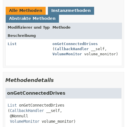
Alle Methoden
Instanzmethoden
Abstrakte Methoden
Modifizierer und Typ
Methode
Beschreibung
List
onGetConnectedDrives
(
CallbackHandler
__self,
VolumeMonitor
volume_monitor)
Methodendetails
onGetConnectedDrives
List
onGetConnectedDrives
(
CallbackHandler
 __self,

 @Nonnull

VolumeMonitor
 volume_monitor)