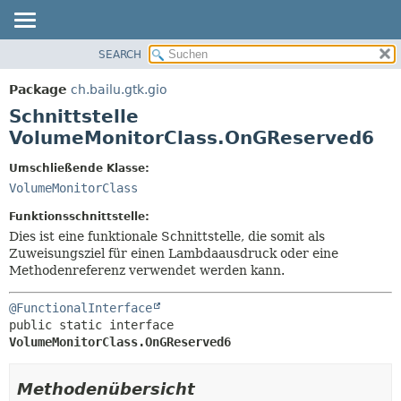
SEARCH
ÜBERBLICK
ÜBERSICHT:
VERSCHACHTELT
PACKAGE
Package
ch.bailu.gtk.gio
FELD
KLASSE
Schnittstelle
KONSTRUKTOR
BAUM
VolumeMonitorClass.OnGReserved6
METHODE
VERALTET
Umschließende Klasse:
INDEX
DETAILS:
VolumeMonitorClass
HILFE
FELD
Funktionsschnittstelle:
KONSTRUKTOR
Dies ist eine funktionale Schnittstelle, die somit als
Zuweisungsziel für einen Lambdaausdruck oder eine
METHODE
Methodenreferenz verwendet werden kann.
@FunctionalInterface
public static interface 
VolumeMonitorClass.OnGReserved6
Methodenübersicht