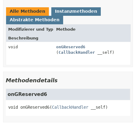
Alle Methoden
Instanzmethoden
Abstrakte Methoden
Modifizierer und Typ
Methode
Beschreibung
void
onGReserved6
(
CallbackHandler
__self)
Methodendetails
onGReserved6
void
onGReserved6
(
CallbackHandler
 __self)