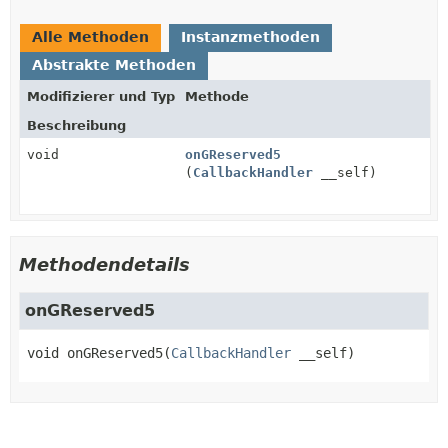
Alle Methoden
Instanzmethoden
Abstrakte Methoden
Modifizierer und Typ
Methode
Beschreibung
void
onGReserved5
(
CallbackHandler
__self)
Methodendetails
onGReserved5
void
onGReserved5
(
CallbackHandler
 __self)