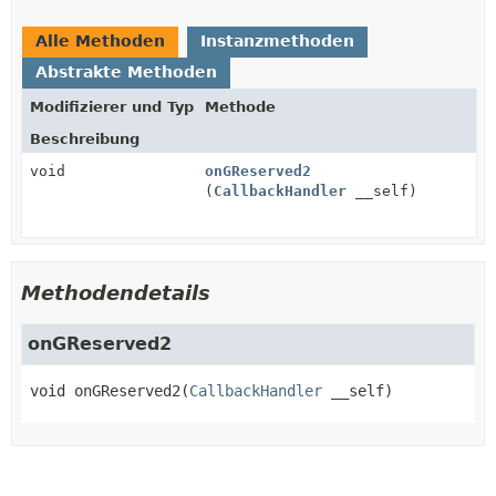
Alle Methoden
Instanzmethoden
Abstrakte Methoden
Modifizierer und Typ
Methode
Beschreibung
void
onGReserved2
(
CallbackHandler
__self)
Methodendetails
onGReserved2
void
onGReserved2
(
CallbackHandler
 __self)