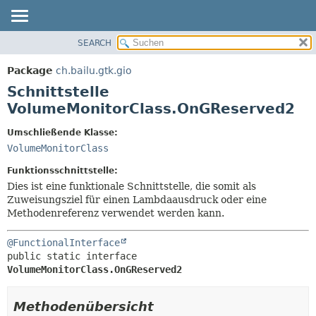
SEARCH
ÜBERBLICK
ÜBERSICHT:
VERSCHACHTELT
PACKAGE
Package
ch.bailu.gtk.gio
FELD
KLASSE
Schnittstelle
KONSTRUKTOR
BAUM
VolumeMonitorClass.OnGReserved2
METHODE
VERALTET
Umschließende Klasse:
INDEX
DETAILS:
VolumeMonitorClass
HILFE
FELD
Funktionsschnittstelle:
KONSTRUKTOR
Dies ist eine funktionale Schnittstelle, die somit als
Zuweisungsziel für einen Lambdaausdruck oder eine
METHODE
Methodenreferenz verwendet werden kann.
@FunctionalInterface
public static interface 
VolumeMonitorClass.OnGReserved2
Methodenübersicht