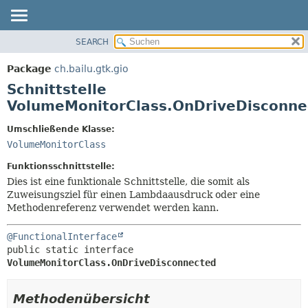
SEARCH
ÜBERBLICK
ÜBERSICHT:
VERSCHACHTELT
PACKAGE
Package
ch.bailu.gtk.gio
FELD
KLASSE
Schnittstelle
KONSTRUKTOR
BAUM
VolumeMonitorClass.OnDriveDisconne
METHODE
VERALTET
Umschließende Klasse:
INDEX
DETAILS:
VolumeMonitorClass
HILFE
FELD
Funktionsschnittstelle:
KONSTRUKTOR
Dies ist eine funktionale Schnittstelle, die somit als
Zuweisungsziel für einen Lambdaausdruck oder eine
METHODE
Methodenreferenz verwendet werden kann.
@FunctionalInterface
public static interface 
VolumeMonitorClass.OnDriveDisconnected
Methodenübersicht