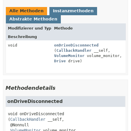
Alle Methoden
Instanzmethoden
Abstrakte Methoden
Modifizierer und Typ
Methode
Beschreibung
void
onDriveDisconnected
(
CallbackHandler
__self,
VolumeMonitor
volume_monitor,
Drive
drive)
Methodendetails
onDriveDisconnected
void
onDriveDisconnected
(
CallbackHandler
 __self,

 @Nonnull

VolumeMonitor
 volume_monitor,
