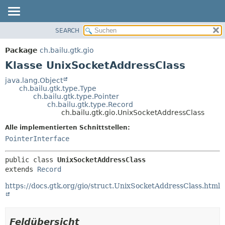
SEARCH
ÜBERBLICK
ÜBERSICHT:
VERSCHACHTELT
PACKAGE
Package
ch.bailu.gtk.gio
FELD
KLASSE
Klasse UnixSocketAddressClass
KONSTRUKTOR
BAUM
java.lang.Object
METHODE
ch.bailu.gtk.type.Type
VERALTET
ch.bailu.gtk.type.Pointer
INDEX
ch.bailu.gtk.type.Record
DETAILS:
ch.bailu.gtk.gio.UnixSocketAddressClass
HILFE
FELD
Alle implementierten Schnittstellen:
KONSTRUKTOR
PointerInterface
METHODE
public class 
UnixSocketAddressClass
extends 
Record
https://docs.gtk.org/gio/struct.UnixSocketAddressClass.html
Feldübersicht