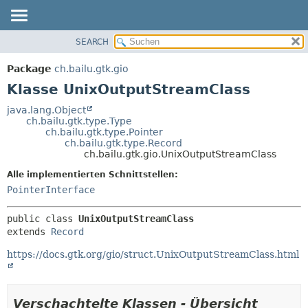
SEARCH
ÜBERBLICK
ÜBERSICHT:
VERSCHACHTELT
PACKAGE
Package
ch.bailu.gtk.gio
FELD
KLASSE
Klasse UnixOutputStreamClass
KONSTRUKTOR
BAUM
java.lang.Object
METHODE
ch.bailu.gtk.type.Type
VERALTET
ch.bailu.gtk.type.Pointer
INDEX
ch.bailu.gtk.type.Record
DETAILS:
ch.bailu.gtk.gio.UnixOutputStreamClass
HILFE
FELD
Alle implementierten Schnittstellen:
KONSTRUKTOR
PointerInterface
METHODE
public class 
UnixOutputStreamClass
extends 
Record
https://docs.gtk.org/gio/struct.UnixOutputStreamClass.html
Verschachtelte Klassen - Übersicht