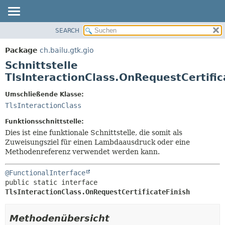
SEARCH
ÜBERBLICK
ÜBERSICHT:
VERSCHACHTELT
PACKAGE
Package
ch.bailu.gtk.gio
FELD
KLASSE
Schnittstelle
KONSTRUKTOR
BAUM
TlsInteractionClass.OnRequestCertific
METHODE
VERALTET
Umschließende Klasse:
INDEX
DETAILS:
TlsInteractionClass
HILFE
FELD
Funktionsschnittstelle:
KONSTRUKTOR
Dies ist eine funktionale Schnittstelle, die somit als
Zuweisungsziel für einen Lambdaausdruck oder eine
METHODE
Methodenreferenz verwendet werden kann.
@FunctionalInterface
public static interface 
TlsInteractionClass.OnRequestCertificateFinish
Methodenübersicht