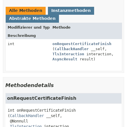
Alle Methoden
Instanzmethoden
Abstrakte Methoden
Modifizierer und Typ
Methode
Beschreibung
int
onRequestCertificateFinish
(
CallbackHandler
__self,
TlsInteraction
interaction,
AsyncResult
result)
Methodendetails
onRequestCertificateFinish
int
onRequestCertificateFinish
(
CallbackHandler
 __self,

 @Nonnull

TlsInteraction
 interaction,
