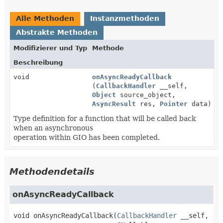
Alle Methoden
Instanzmethoden
Abstrakte Methoden
Modifizierer und Typ
Methode
Beschreibung
void
onAsyncReadyCallback
(
CallbackHandler
__self,
Object
source_object,
AsyncResult
res,
Pointer
data)
Type definition for a function that will be called back
when an asynchronous
operation within GIO has been completed.
Methodendetails
onAsyncReadyCallback
void
onAsyncReadyCallback
(
CallbackHandler
 __self,
