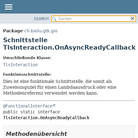
SEARCH
ÜBERBLICK
ÜBERSICHT:
VERSCHACHTELT
PACKAGE
Package
ch.bailu.gtk.gio
FELD
KLASSE
Schnittstelle
KONSTRUKTOR
BAUM
TlsInteraction.OnAsyncReadyCallback
METHODE
VERALTET
Umschließende Klasse:
INDEX
DETAILS:
TlsInteraction
HILFE
FELD
Funktionsschnittstelle:
KONSTRUKTOR
Dies ist eine funktionale Schnittstelle, die somit als
Zuweisungsziel für einen Lambdaausdruck oder eine
METHODE
Methodenreferenz verwendet werden kann.
@FunctionalInterface
public static interface 
TlsInteraction.OnAsyncReadyCallback
Methodenübersicht