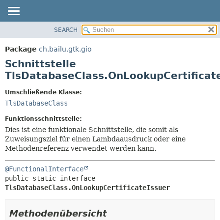
SEARCH
ÜBERBLICK
ÜBERSICHT:
VERSCHACHTELT
PACKAGE
Package
ch.bailu.gtk.gio
FELD
KLASSE
Schnittstelle
KONSTRUKTOR
BAUM
TlsDatabaseClass.OnLookupCertificat
METHODE
VERALTET
Umschließende Klasse:
INDEX
DETAILS:
TlsDatabaseClass
HILFE
FELD
Funktionsschnittstelle:
KONSTRUKTOR
Dies ist eine funktionale Schnittstelle, die somit als
Zuweisungsziel für einen Lambdaausdruck oder eine
METHODE
Methodenreferenz verwendet werden kann.
@FunctionalInterface
public static interface 
TlsDatabaseClass.OnLookupCertificateIssuer
Methodenübersicht