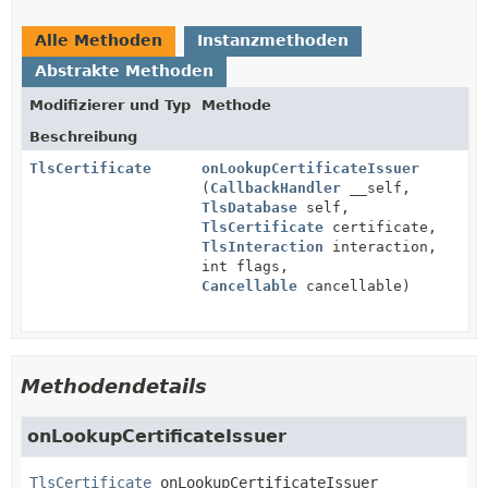
Alle Methoden
Instanzmethoden
Abstrakte Methoden
Modifizierer und Typ
Methode
Beschreibung
TlsCertificate
onLookupCertificateIssuer
(
CallbackHandler
__self,
TlsDatabase
self,
TlsCertificate
certificate,
TlsInteraction
interaction,
int flags,
Cancellable
cancellable)
Methodendetails
onLookupCertificateIssuer
TlsCertificate
onLookupCertificateIssuer