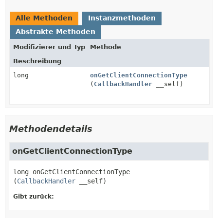
Alle Methoden
Instanzmethoden
Abstrakte Methoden
Modifizierer und Typ
Methode
Beschreibung
long
onGetClientConnectionType
(
CallbackHandler
__self)
Methodendetails
onGetClientConnectionType
long
onGetClientConnectionType
(
CallbackHandler
 __self)
Gibt zurück: