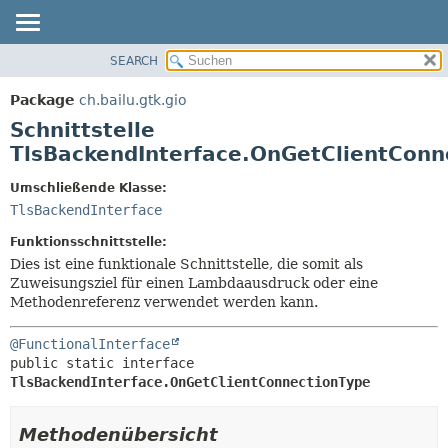
SEARCH
ÜBERBLICK
ÜBERSICHT:
VERSCHACHTELT
PACKAGE
Package
ch.bailu.gtk.gio
FELD
KLASSE
Schnittstelle
KONSTRUKTOR
BAUM
TlsBackendInterface.OnGetClientConn
METHODE
VERALTET
Umschließende Klasse:
INDEX
DETAILS:
TlsBackendInterface
HILFE
FELD
Funktionsschnittstelle:
KONSTRUKTOR
Dies ist eine funktionale Schnittstelle, die somit als
Zuweisungsziel für einen Lambdaausdruck oder eine
METHODE
Methodenreferenz verwendet werden kann.
@FunctionalInterface
public static interface 
TlsBackendInterface.OnGetClientConnectionType
Methodenübersicht