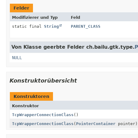
Felder
Modifizierer und Typ
Feld
static final
String
PARENT_CLASS
Von Klasse geerbte Felder ch.bailu.gtk.type.
P
NULL
Konstruktorübersicht
Konstruktoren
Konstruktor
TcpWrapperConnectionClass
()
TcpWrapperConnectionClass
(
PointerContainer
pointer)