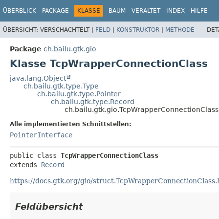
ÜBERBLICK
PACKAGE
KLASSE
BAUM
VERALTET
INDEX
HILFE
ÜBERSICHT:
VERSCHACHTELT |
FELD
|
KONSTRUKTOR
|
METHODE
DET
Package
ch.bailu.gtk.gio
Klasse TcpWrapperConnectionClass
java.lang.Object
ch.bailu.gtk.type.Type
ch.bailu.gtk.type.Pointer
ch.bailu.gtk.type.Record
ch.bailu.gtk.gio.TcpWrapperConnectionClass
Alle implementierten Schnittstellen:
PointerInterface
public class 
TcpWrapperConnectionClass
extends 
Record
https://docs.gtk.org/gio/struct.TcpWrapperConnectionClass.
Feldübersicht