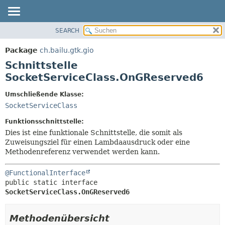
SEARCH
ÜBERBLICK
ÜBERSICHT:
VERSCHACHTELT
PACKAGE
Package
ch.bailu.gtk.gio
FELD
KLASSE
Schnittstelle
KONSTRUKTOR
BAUM
SocketServiceClass.OnGReserved6
METHODE
VERALTET
Umschließende Klasse:
INDEX
DETAILS:
SocketServiceClass
HILFE
FELD
Funktionsschnittstelle:
KONSTRUKTOR
Dies ist eine funktionale Schnittstelle, die somit als
Zuweisungsziel für einen Lambdaausdruck oder eine
METHODE
Methodenreferenz verwendet werden kann.
@FunctionalInterface
public static interface 
SocketServiceClass.OnGReserved6
Methodenübersicht