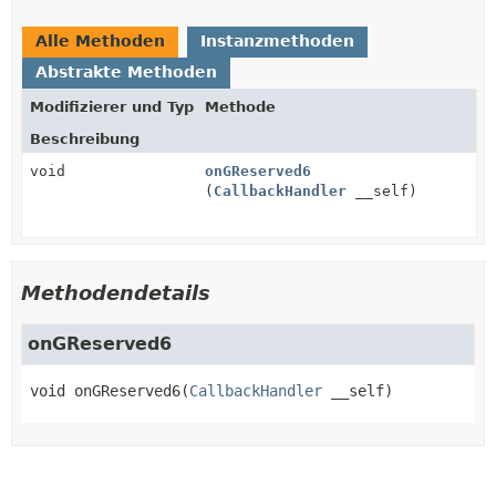
Alle Methoden
Instanzmethoden
Abstrakte Methoden
Modifizierer und Typ
Methode
Beschreibung
void
onGReserved6
(
CallbackHandler
__self)
Methodendetails
onGReserved6
void
onGReserved6
(
CallbackHandler
 __self)