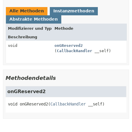
Alle Methoden
Instanzmethoden
Abstrakte Methoden
Modifizierer und Typ
Methode
Beschreibung
void
onGReserved2
(
CallbackHandler
__self)
Methodendetails
onGReserved2
void
onGReserved2
(
CallbackHandler
 __self)