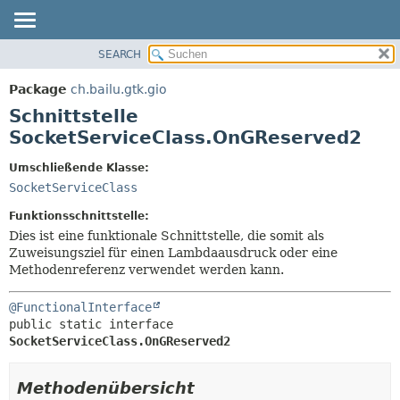
SEARCH
ÜBERBLICK
ÜBERSICHT:
VERSCHACHTELT
PACKAGE
Package
ch.bailu.gtk.gio
FELD
KLASSE
Schnittstelle
KONSTRUKTOR
BAUM
SocketServiceClass.OnGReserved2
METHODE
VERALTET
Umschließende Klasse:
INDEX
DETAILS:
SocketServiceClass
HILFE
FELD
Funktionsschnittstelle:
KONSTRUKTOR
Dies ist eine funktionale Schnittstelle, die somit als
Zuweisungsziel für einen Lambdaausdruck oder eine
METHODE
Methodenreferenz verwendet werden kann.
@FunctionalInterface
public static interface 
SocketServiceClass.OnGReserved2
Methodenübersicht