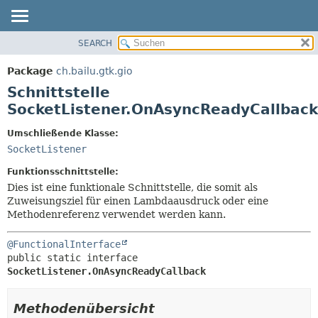
SEARCH
ÜBERBLICK
ÜBERSICHT:
VERSCHACHTELT
PACKAGE
Package
ch.bailu.gtk.gio
FELD
KLASSE
Schnittstelle
KONSTRUKTOR
BAUM
SocketListener.OnAsyncReadyCallback
METHODE
VERALTET
Umschließende Klasse:
INDEX
DETAILS:
SocketListener
HILFE
FELD
Funktionsschnittstelle:
KONSTRUKTOR
Dies ist eine funktionale Schnittstelle, die somit als
Zuweisungsziel für einen Lambdaausdruck oder eine
METHODE
Methodenreferenz verwendet werden kann.
@FunctionalInterface
public static interface 
SocketListener.OnAsyncReadyCallback
Methodenübersicht