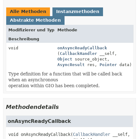
Alle Methoden
Instanzmethoden
Abstrakte Methoden
Modifizierer und Typ
Methode
Beschreibung
void
onAsyncReadyCallback
(
CallbackHandler
__self,
Object
source_object,
AsyncResult
res,
Pointer
data)
Type definition for a function that will be called back
when an asynchronous
operation within GIO has been completed.
Methodendetails
onAsyncReadyCallback
void
onAsyncReadyCallback
(
CallbackHandler
 __self,
