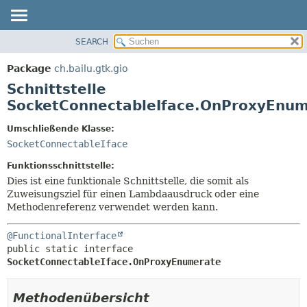
SEARCH
ÜBERBLICK
ÜBERSICHT:
VERSCHACHTELT
PACKAGE
Package
ch.bailu.gtk.gio
FELD
KLASSE
Schnittstelle
KONSTRUKTOR
BAUM
SocketConnectableIface.OnProxyEnu
METHODE
VERALTET
Umschließende Klasse:
INDEX
DETAILS:
SocketConnectableIface
HILFE
FELD
Funktionsschnittstelle:
KONSTRUKTOR
Dies ist eine funktionale Schnittstelle, die somit als
Zuweisungsziel für einen Lambdaausdruck oder eine
METHODE
Methodenreferenz verwendet werden kann.
@FunctionalInterface
public static interface 
SocketConnectableIface.OnProxyEnumerate
Methodenübersicht