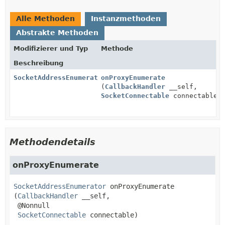
Alle Methoden
Instanzmethoden
Abstrakte Methoden
Modifizierer und Typ
Methode
Beschreibung
SocketAddressEnumerator
onProxyEnumerate
(
CallbackHandler
__self,
SocketConnectable
connectable)
Methodendetails
onProxyEnumerate
SocketAddressEnumerator
onProxyEnumerate
(
CallbackHandler
 __self,

 @Nonnull

SocketConnectable
 connectable)