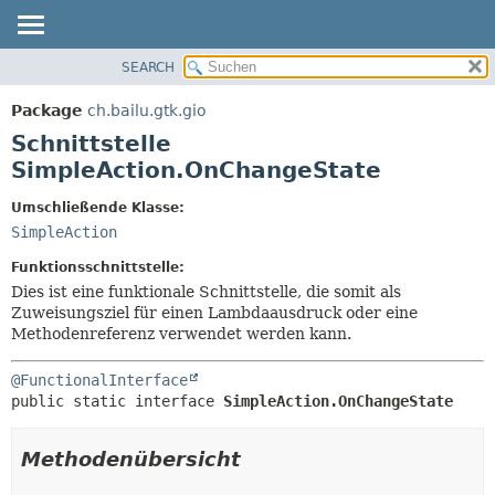
SEARCH
ÜBERBLICK
ÜBERSICHT:
VERSCHACHTELT
PACKAGE
Package
ch.bailu.gtk.gio
FELD
KLASSE
Schnittstelle
KONSTRUKTOR
BAUM
SimpleAction.OnChangeState
METHODE
VERALTET
Umschließende Klasse:
INDEX
DETAILS:
SimpleAction
HILFE
FELD
Funktionsschnittstelle:
KONSTRUKTOR
Dies ist eine funktionale Schnittstelle, die somit als
Zuweisungsziel für einen Lambdaausdruck oder eine
METHODE
Methodenreferenz verwendet werden kann.
@FunctionalInterface
public static interface 
SimpleAction.OnChangeState
Methodenübersicht