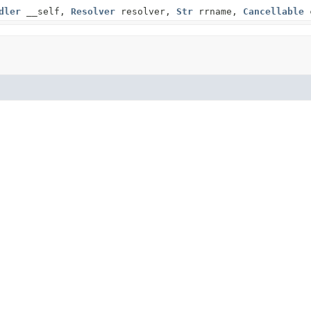
dler
__self,
Resolver
resolver,
Str
rrname,
Cancellable
c