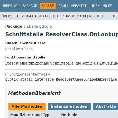
ÜBERBLICK
PACKAGE
KLASSE
BAUM
VERALTET
INDEX
HILFE
ÜBERSICHT:
VERSCHACHTELT |
FELD |
KONSTRUKTOR |
METHODE
DET
Package
ch.bailu.gtk.gio
Schnittstelle ResolverClass.OnLooku
Umschließende Klasse:
ResolverClass
Funktionsschnittstelle:
Dies ist eine funktionale Schnittstelle, die somit als Zuwe
@FunctionalInterface
public static interface 
ResolverClass.OnLookupService
Methodenübersicht
Alle Methoden
Instanzmethoden
Abstrakte
Modifizierer und Typ
Methode