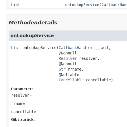
List
onLookupService
(
CallbackHan
Methodendetails
onLookupService
List
onLookupService
(
CallbackHandler
 __self,

 @Nonnull

Resolver
 resolver,

 @Nonnull

Str
 rrname,

 @Nullable

Cancellable
 cancellable)
Parameter:
resolver
-
rrname
-
cancellable
-
Gibt zurück: