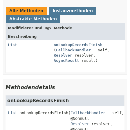
Alle Methoden
Instanzmethoden
Abstrakte Methoden
Modifizierer und Typ
Methode
Beschreibung
List
onLookupRecordsFinish
(
CallbackHandler
__self,
Resolver
resolver,
AsyncResult
result)
Methodendetails
onLookupRecordsFinish
List
onLookupRecordsFinish
(
CallbackHandler
 __self,

 @Nonnull

Resolver
 resolver,

 @Nonnull
