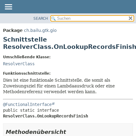
SEARCH
ÜBERBLICK
ÜBERSICHT:
VERSCHACHTELT
PACKAGE
Package
ch.bailu.gtk.gio
FELD
KLASSE
Schnittstelle
KONSTRUKTOR
BAUM
ResolverClass.OnLookupRecordsFinis
METHODE
VERALTET
Umschließende Klasse:
INDEX
DETAILS:
ResolverClass
HILFE
FELD
Funktionsschnittstelle:
KONSTRUKTOR
Dies ist eine funktionale Schnittstelle, die somit als
Zuweisungsziel für einen Lambdaausdruck oder eine
METHODE
Methodenreferenz verwendet werden kann.
@FunctionalInterface
public static interface 
ResolverClass.OnLookupRecordsFinish
Methodenübersicht