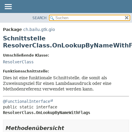
SEARCH
ÜBERBLICK
ÜBERSICHT:
VERSCHACHTELT
PACKAGE
Package
ch.bailu.gtk.gio
FELD
KLASSE
Schnittstelle
KONSTRUKTOR
BAUM
ResolverClass.OnLookupByNameWithF
METHODE
VERALTET
Umschließende Klasse:
INDEX
DETAILS:
ResolverClass
HILFE
FELD
Funktionsschnittstelle:
KONSTRUKTOR
Dies ist eine funktionale Schnittstelle, die somit als
Zuweisungsziel für einen Lambdaausdruck oder eine
METHODE
Methodenreferenz verwendet werden kann.
@FunctionalInterface
public static interface 
ResolverClass.OnLookupByNameWithFlags
Methodenübersicht