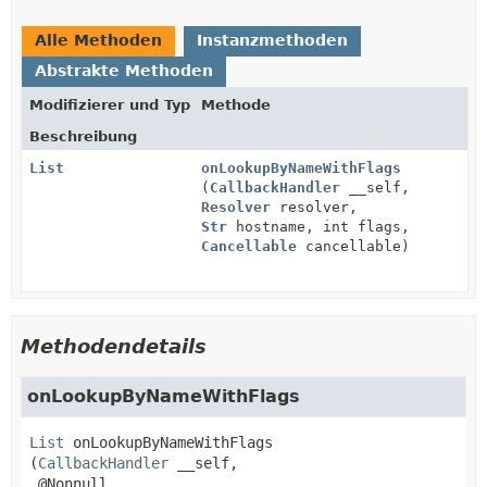
Alle Methoden
Instanzmethoden
Abstrakte Methoden
Modifizierer und Typ
Methode
Beschreibung
List
onLookupByNameWithFlags
(
CallbackHandler
__self,
Resolver
resolver,
Str
hostname, int flags,
Cancellable
cancellable)
Methodendetails
onLookupByNameWithFlags
List
onLookupByNameWithFlags
(
CallbackHandler
 __self,

 @Nonnull
