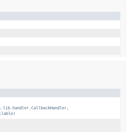
k.lib.handler.CallbackHandler,
llable)