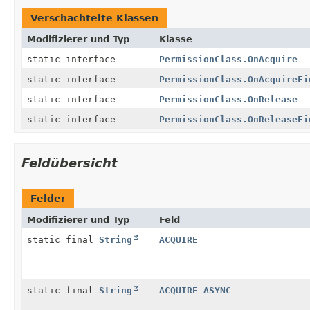
Verschachtelte Klassen
Modifizierer und Typ
Klasse
static interface
PermissionClass.OnAcquire
static interface
PermissionClass.OnAcquireFi
static interface
PermissionClass.OnRelease
static interface
PermissionClass.OnReleaseFi
Feldübersicht
Felder
Modifizierer und Typ
Feld
static final
String
ACQUIRE
static final
String
ACQUIRE_ASYNC