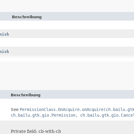
Beschreibung
nish
nish
Beschreibung
See
PermissionClass.OnAcquire.onAcquire(ch.bailu.gt
ch.bailu.gtk.gio.Permission, ch.bailu.gtk.gio.Cance
Private field: cb-with-cb