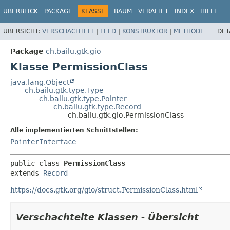
ÜBERBLICK
PACKAGE
KLASSE
BAUM
VERALTET
INDEX
HILFE
ÜBERSICHT:
VERSCHACHTELT
|
FELD
|
KONSTRUKTOR
|
METHODE
DET
Package
ch.bailu.gtk.gio
Klasse PermissionClass
java.lang.Object
ch.bailu.gtk.type.Type
ch.bailu.gtk.type.Pointer
ch.bailu.gtk.type.Record
ch.bailu.gtk.gio.PermissionClass
Alle implementierten Schnittstellen:
PointerInterface
public class 
PermissionClass
extends 
Record
https://docs.gtk.org/gio/struct.PermissionClass.html
Verschachtelte Klassen - Übersicht