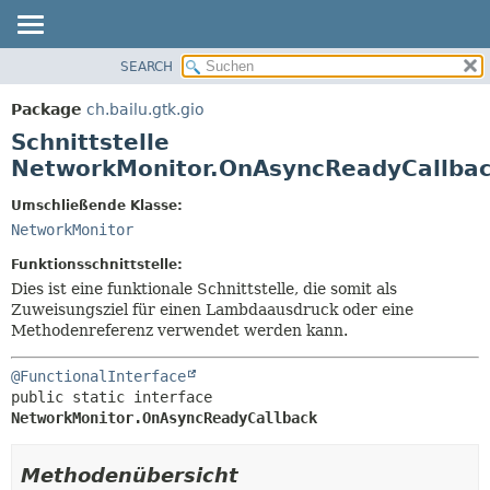
SEARCH
ÜBERBLICK
ÜBERSICHT:
VERSCHACHTELT
PACKAGE
Package
ch.bailu.gtk.gio
FELD
KLASSE
Schnittstelle
KONSTRUKTOR
BAUM
NetworkMonitor.OnAsyncReadyCallba
METHODE
VERALTET
Umschließende Klasse:
INDEX
DETAILS:
NetworkMonitor
HILFE
FELD
Funktionsschnittstelle:
KONSTRUKTOR
Dies ist eine funktionale Schnittstelle, die somit als
Zuweisungsziel für einen Lambdaausdruck oder eine
METHODE
Methodenreferenz verwendet werden kann.
@FunctionalInterface
public static interface 
NetworkMonitor.OnAsyncReadyCallback
Methodenübersicht