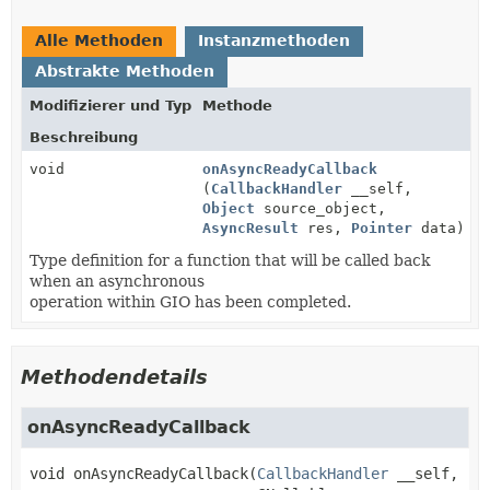
Alle Methoden
Instanzmethoden
Abstrakte Methoden
Modifizierer und Typ
Methode
Beschreibung
void
onAsyncReadyCallback
(
CallbackHandler
__self,
Object
source_object,
AsyncResult
res,
Pointer
data)
Type definition for a function that will be called back
when an asynchronous
operation within GIO has been completed.
Methodendetails
onAsyncReadyCallback
void
onAsyncReadyCallback
(
CallbackHandler
 __self,
