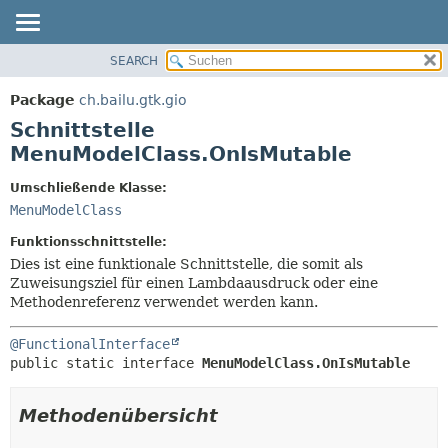
SEARCH
ÜBERBLICK
ÜBERSICHT:
VERSCHACHTELT
PACKAGE
Package
ch.bailu.gtk.gio
FELD
KLASSE
Schnittstelle
KONSTRUKTOR
BAUM
MenuModelClass.OnIsMutable
METHODE
VERALTET
Umschließende Klasse:
INDEX
DETAILS:
MenuModelClass
HILFE
FELD
Funktionsschnittstelle:
KONSTRUKTOR
Dies ist eine funktionale Schnittstelle, die somit als
Zuweisungsziel für einen Lambdaausdruck oder eine
METHODE
Methodenreferenz verwendet werden kann.
@FunctionalInterface
public static interface 
MenuModelClass.OnIsMutable
Methodenübersicht