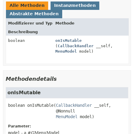
Alle Methoden
Instanzmethoden
Abstrakte Methoden
Modifizierer und Typ
Methode
Beschreibung
boolean
onIsMutable
(
CallbackHandler
__self,
MenuModel
model)
Methodendetails
onIsMutable
boolean
onIsMutable
(
CallbackHandler
 __self,

 @Nonnull

MenuModel
 model)
Parameter:
model
- a #GMenuModel