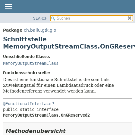
SEARCH
ÜBERBLICK
ÜBERSICHT:
VERSCHACHTELT
PACKAGE
Package
ch.bailu.gtk.gio
FELD
KLASSE
Schnittstelle
KONSTRUKTOR
BAUM
MemoryOutputStreamClass.OnGReser
METHODE
VERALTET
Umschließende Klasse:
INDEX
DETAILS:
MemoryOutputStreamClass
HILFE
FELD
Funktionsschnittstelle:
KONSTRUKTOR
Dies ist eine funktionale Schnittstelle, die somit als
Zuweisungsziel für einen Lambdaausdruck oder eine
METHODE
Methodenreferenz verwendet werden kann.
@FunctionalInterface
public static interface 
MemoryOutputStreamClass.OnGReserved2
Methodenübersicht