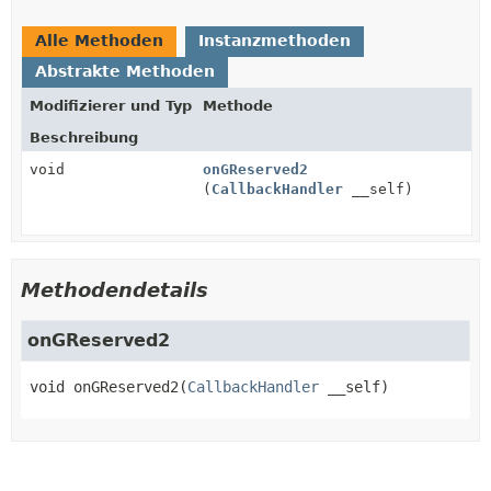
Alle Methoden
Instanzmethoden
Abstrakte Methoden
Modifizierer und Typ
Methode
Beschreibung
void
onGReserved2
(
CallbackHandler
__self)
Methodendetails
onGReserved2
void
onGReserved2
(
CallbackHandler
 __self)