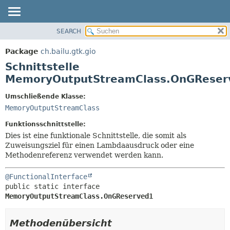
SEARCH
ÜBERBLICK
ÜBERSICHT:
VERSCHACHTELT
PACKAGE
Package
ch.bailu.gtk.gio
FELD
KLASSE
Schnittstelle
KONSTRUKTOR
BAUM
MemoryOutputStreamClass.OnGReser
METHODE
VERALTET
Umschließende Klasse:
INDEX
DETAILS:
MemoryOutputStreamClass
HILFE
FELD
Funktionsschnittstelle:
KONSTRUKTOR
Dies ist eine funktionale Schnittstelle, die somit als
Zuweisungsziel für einen Lambdaausdruck oder eine
METHODE
Methodenreferenz verwendet werden kann.
@FunctionalInterface
public static interface 
MemoryOutputStreamClass.OnGReserved1
Methodenübersicht