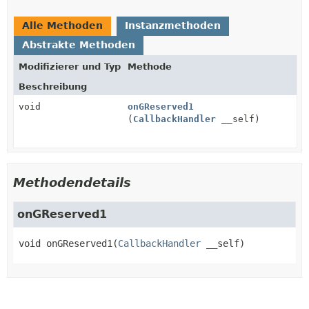
Alle Methoden
Instanzmethoden
Abstrakte Methoden
Modifizierer und Typ
Methode
Beschreibung
void
onGReserved1
(
CallbackHandler
__self)
Methodendetails
onGReserved1
void
onGReserved1
(
CallbackHandler
 __self)